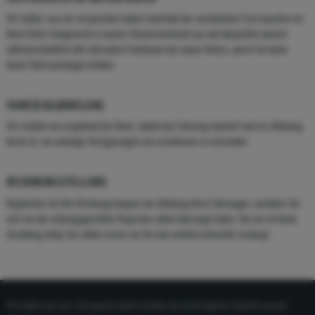
Wir halten, was wir versprochen haben! Innerhalb der vereinbarten Frist tauschen wir
Ihren Motor fachgerecht in unserer Meisterwerkstatt aus und überprüfen danach
selbstverständlich alle relevanten Funktionen des neuen Motors, damit Sie keine
bösen Überraschungen erleben.
FAHRZEUGABHOLUNG
Wir melden uns umgehend bei Ihnen, sobald das Fahrzeug repariert und zur Abholung
bereit ist, um unnötige Verzögerungen von vorneherein zu vermeiden.
RECHNUNGSSTELLUNG
Begleichen Sie Ihre Rechnung bequem bei Abholung Ihres Fahrzeuges, nachdem Sie
sich von der ordnungsgemäßen Reparatur selbst überzeugt haben. Bei uns ist keine
Anzahlung nötig! Sie zahlen immer nur für eine wirklich erbrachte Leistung!
Wir haben uns zum Ziel gesetzt jedem Kunden die bestmögliche Qualität unserer