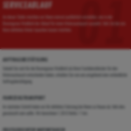
01
SERVICEABLAUF
An dieser Stelle möchten wir Ihnen einmal ausführlich vorstellen, wie in der
Boxengasse Waldbröl der Ablauf für einen Motoraustausch aussieht, falls Sie bei uns
Ihren defekten Motor tauschen lassen möchten.
AUFTRAGSBESTÄTIGUNG
Sobald Sie sich für die Boxengasse Waldbröl als Ihren Fachdienstleister für den
Motoraustausch entschieden haben, erhalten Sie von uns umgehend eine verbindliche
Auftragsbestätigung.
FAHRZEUGTRANSPORT
Im nächsten Schritt holen wir Ihr defektes Fahrzeug bei Ihnen zu Hause ab, falls dies
gewünscht sein sollte. Wir berechnen 1,30 € Netto / 1 km.
FRISTGERECHTER MOTORTAUSCH