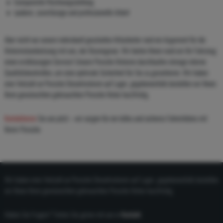
transparente Rechnungsstellung
saubere, zuverlässige und professionelle Arbeit
Aber nicht nur unsere individuell geschulten Mitarbeiter sind ein Argument für die
Motorinstandsetzung mit uns, der Boxengasse. Wir bieten Ihnen rund um Ihr Fahrzeug
einen erstklassigen Service! Unsere Porsche Motoren durchlaufen strenge interne
Qualitätskontrollen, um eine optimale Sicherheit für Sie zu garantieren. Wir haben
eine Vielzahl an Porsche Dieselmotoren auf Lager, gegebenenfalls bestellen wir Ihnen
Ihren gewünschten gebrauchten Porsche Motor kurzfristig.
Kontaktieren
Sie uns jetzt – wir sorgen für ein tolles und sicheres Fahrerlebnis mit
Ihrem Porsche.
Wir haben eine Vielzahl an Porsche Dieselmotoren auf Lager, gegebenenfalls bestellen
wir Ihnen Ihren gewünschten gebrauchten Porsche Motor kurzfristig.
Haben Sie Fragen? Treten Sie gerne mit uns in
Kontakt
.