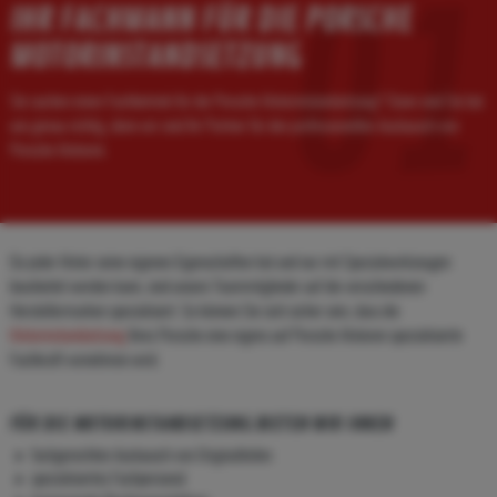
01
IHR FACHMANN FÜR DIE PORSCHE
MOTORINSTANDSETZUNG
Sie suchen einen Fachbetrieb für die Porsche Motorinstandsetzung? Dann sind Sie bei
uns genau richtig, denn wir sind Ihr Partner für den professionellen Austausch von
Porsche Motoren.
Da jeder Motor seine eigenen Eigenschaften hat und nur mit Spezialwerkzeugen
bearbeitet werden kann, sind unsere Teammitglieder auf die verschiedenen
Herstellermarken spezialisiert. So können Sie sich sicher sein, dass die
Motorinstandsetzung
Ihres Porsche eine eigens auf Porsche Motoren spezialisierte
Fachkraft vornehmen wird.
FÜR DIE MOTORINSTANDSETZUNG BIETEN WIR IHNEN
fachgerechten Austausch von Originalteilen
spezialisiertes Fachpersonal